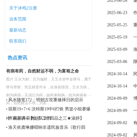
2025-06-26
关于沐鸣2注册
2025-06-23
业务范围
2025-05-25
最新动态
2025-05-19
一
联系我们
2025-03-09
热点资讯
2025-03-06
有病有药，自然财运不弱，为富裕之命
2024-10-14
图片 壬水为财，且为偏财，又壬水坐申金驿马，属于
2024-10-14
中
驿马带财，而且财星司令，自身就很强，壬水为病，
则为病强，又戊己为药，故药来制病，也为有病有
2024-09-09
风水随笔172：明朝古坟重修择日的启示
•
药，自然财运不弱，为富...
琼斯19+7+6 沃特斯19中6打铁 男篮小组赛爆
•
2024-09-09
冷! 南苏丹获奥运队首胜
作家杂谈--【女子二十四品之三★淑婷】
•
2024-09-02
洛天依龚琳娜唱响非遗民族音乐《歌行四
•
2024-09-02
方》